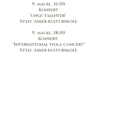
9. mai kl. 16:00
Konsert
"unge talenter"
Sted: Asker kulturskole
9. mai kl. 18:00
Konsert
"International viola concert"
Sted: Asker kulturskole
10. mai kl. 10:00
konsert
"Frokost med bratsj"
Sted: Asker kulturskole
10. mai kl. 13:00
Konsert
Lars Anders Tomter og ensemble
Sted: Asker kulturskole