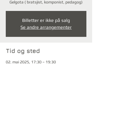
Gelgota ( bratsjist, komponist, pedagog)
Billetter er ikke på salg
Se andre arrangementer
Tid og sted
02. mai 2025, 17:30 – 19:30
Asker, Askerveien 19, 1384 Asker, Norge
Del dette arrangementet