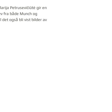
rija Petrusevičiūtė gir en 
rev fra både Munch og 
et også bli vist bilder av 