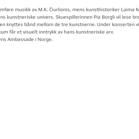
emføre musikk av M.K. Čiurlionis, mens kunsthistoriker Laima Ma
ans kunstneriske univers. Skuespillerinnen Pia Borgli vil lese b
en knyttes bånd mellom de tre kunstnerne. Under konserten vil d
ikum får et visuelt inntrykk av hans kunstneriske arv.
uens Ambassade i Norge.