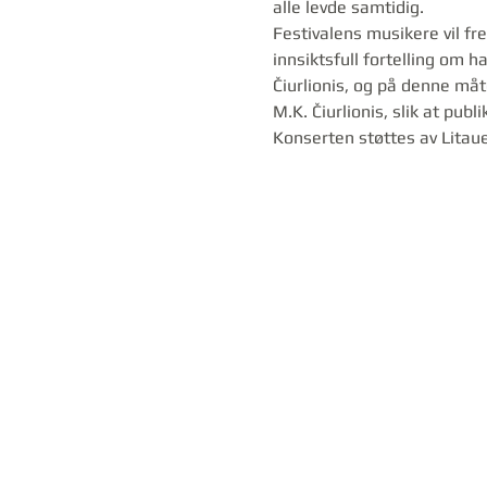
alle levde samtidig.
Festivalens musikere vil fr
innsiktsfull fortelling om h
Čiurlionis, og på denne måt
M.K. Čiurlionis, slik at publ
Konserten støttes av Lita