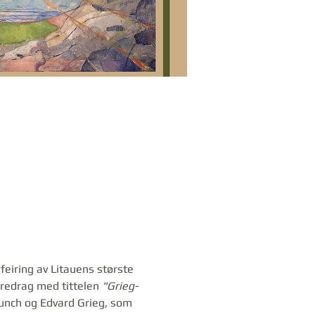
eiring av Litauens største 
oredrag med tittelen 
"Grieg-
 Munch og Edvard Grieg, som 