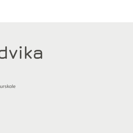
ndvika
turskole