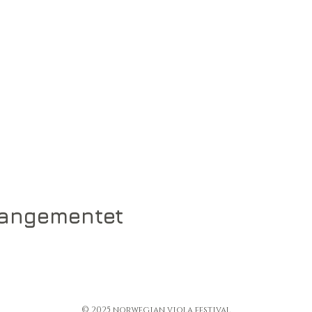
rangementet
© 2025 norwegian viola festival