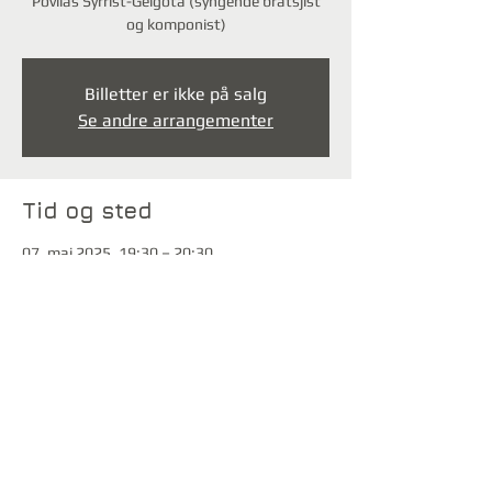
Povilas Syrrist-Gelgota (syngende bratsjist
og komponist)
Billetter er ikke på salg
Se andre arrangementer
Tid og sted
07. mai 2025, 19:30 – 20:30
Filtvet, Stranda 3, 3480 Filtvet, Norge
Del dette arrangementet