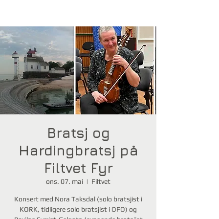
Bratsj og
Hardingbratsj på
Filtvet Fyr
ons. 07. mai
  |  
Filtvet
Konsert med Nora Taksdal (solo bratsjist i
KORK, tidligere solo bratsjist i OFO) og